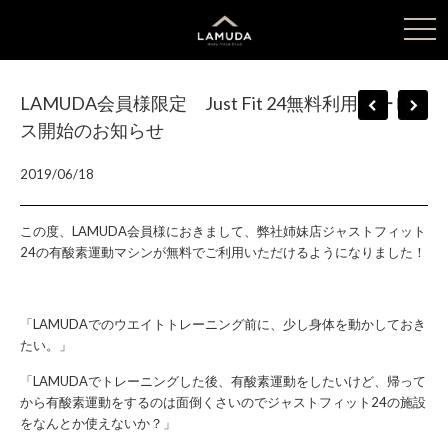
tog
nav
LAMUDA会員様限定 Just Fit 24無料利用サービ
ス開始のお知らせ
2019/06/18
この度、LAMUDA会員様におきまして、弊社姉妹店ジャストフィット
24の有酸素運動マシンが無料でご利用いただけるようになりました！
「LAMUDAでのウエイトトレーニング前に、少し身体を動かしておき
たい。」
「LAMUDAでトレーニングした後、有酸素運動をしたいけど、帰って
から有酸素運動をするのは面倒くさいのでジャストフィット24の施設
をなんとか使えないか？」