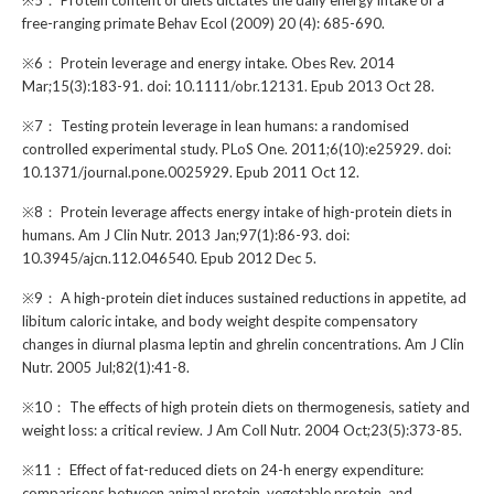
※5： Protein content of diets dictates the daily energy intake of a
free-ranging primate Behav Ecol (2009) 20 (4): 685-690.
※6： Protein leverage and energy intake. Obes Rev. 2014
Mar;15(3):183-91. doi: 10.1111/obr.12131. Epub 2013 Oct 28.
※7： Testing protein leverage in lean humans: a randomised
controlled experimental study. PLoS One. 2011;6(10):e25929. doi:
10.1371/journal.pone.0025929. Epub 2011 Oct 12.
※8： Protein leverage affects energy intake of high-protein diets in
humans. Am J Clin Nutr. 2013 Jan;97(1):86-93. doi:
10.3945/ajcn.112.046540. Epub 2012 Dec 5.
※9： A high-protein diet induces sustained reductions in appetite, ad
libitum caloric intake, and body weight despite compensatory
changes in diurnal plasma leptin and ghrelin concentrations. Am J Clin
Nutr. 2005 Jul;82(1):41-8.
※10： The effects of high protein diets on thermogenesis, satiety and
weight loss: a critical review. J Am Coll Nutr. 2004 Oct;23(5):373-85.
※11： Effect of fat-reduced diets on 24-h energy expenditure:
comparisons between animal protein, vegetable protein, and