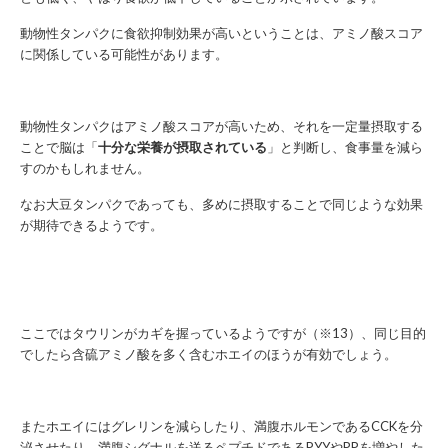
動物性タンパクに食欲抑制効果が高いということは、アミノ酸スコア
に関係している可能性があります。
動物性タンパクはアミノ酸スコアが高いため、それを一定量摂取する
ことで脳は「
十分な栄養が摂取されている
」と判断し、食事量を減ら
すのかもしれません。
なお大豆タンパクであっても、多めに摂取することで同じような効果
が期待できるようです。
ここではタウリンがカギを握っているようですが（※13）、同じ目的
でしたら含硫アミノ酸を多く含むホエイのほうが有効でしょう。
またホエイにはグレリンを減らしたり、満腹ホルモンであるCCKを分
泌させたり、満腹シグナルを送るペプチドであるPYYやPPを増やした