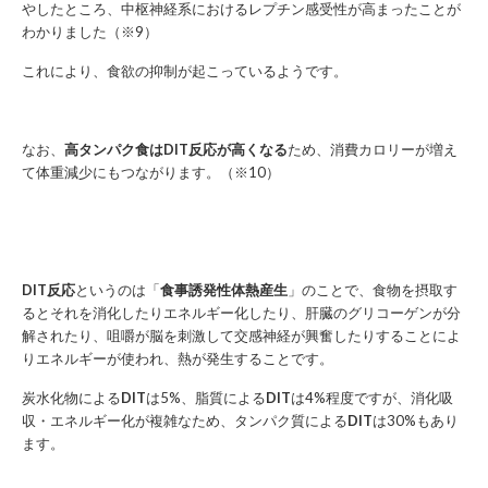
やしたところ、中枢神経系におけるレプチン感受性が高まったことが
わかりました（※9）
これにより、食欲の抑制が起こっているようです。
なお、
高タンパク食はDIT反応が高くなる
ため、消費カロリーが増え
て体重減少にもつながります。（※10）
DIT反応
というのは「
食事誘発性体熱産生
」のことで、食物を摂取す
るとそれを消化したりエネルギー化したり、肝臓のグリコーゲンが分
解されたり、咀嚼が脳を刺激して交感神経が興奮したりすることによ
りエネルギーが使われ、熱が発生することです。
炭水化物による
DIT
は5%、脂質による
DIT
は4%程度ですが、消化吸
収・エネルギー化が複雑なため、タンパク質による
DIT
は30%もあり
ます。