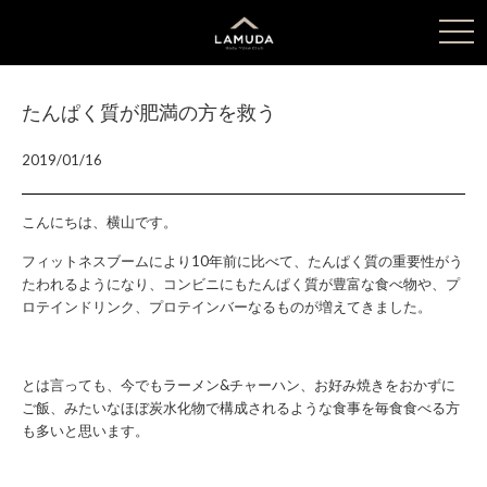
tog
nav
たんぱく質が肥満の方を救う
2019/01/16
こんにちは、横山です。
フィットネスブームにより10年前に比べて、たんぱく質の重要性がう
たわれるようになり、コンビニにもたんぱく質が豊富な食べ物や、プ
ロテインドリンク、プロテインバーなるものが増えてきました。
とは言っても、今でもラーメン&チャーハン、お好み焼きをおかずに
ご飯、みたいなほぼ炭水化物で構成されるような食事を毎食食べる方
も多いと思います。