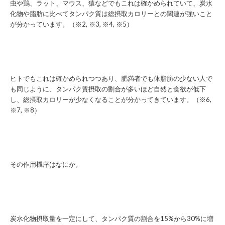
虫や鶏、ラット、マウス、猿などでもこれは確かめられていて、炭水
化物や脂肪に比べてタンパク質は総摂取カロリーとの関連が強いこと
が分かっています。（※2, ※3, ※4, ※5）
ヒトでもこれは確かめられつつあり、肥満者でも体脂肪の少ない人で
も同じように、タンパク質摂取の割合が多いほど自然と食欲が低下
し、総摂取カロリーが少なくなることが分かってきています。（※6,
※7, ※8）
その作用機序はなにか。
炭水化物摂取量を一定にして、タンパク質の割合を15%から30%に増