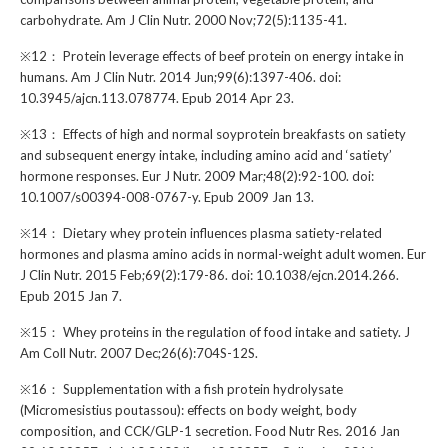
carbohydrate. Am J Clin Nutr. 2000 Nov;72(5):1135-41.
※12： Protein leverage effects of beef protein on energy intake in
humans. Am J Clin Nutr. 2014 Jun;99(6):1397-406. doi:
10.3945/ajcn.113.078774. Epub 2014 Apr 23.
※13： Effects of high and normal soyprotein breakfasts on satiety
and subsequent energy intake, including amino acid and ‘satiety’
hormone responses. Eur J Nutr. 2009 Mar;48(2):92-100. doi:
10.1007/s00394-008-0767-y. Epub 2009 Jan 13.
※14： Dietary whey protein influences plasma satiety-related
hormones and plasma amino acids in normal-weight adult women. Eur
J Clin Nutr. 2015 Feb;69(2):179-86. doi: 10.1038/ejcn.2014.266.
Epub 2015 Jan 7.
※15： Whey proteins in the regulation of food intake and satiety. J
Am Coll Nutr. 2007 Dec;26(6):704S-12S.
※16： Supplementation with a fish protein hydrolysate
(Micromesistius poutassou): effects on body weight, body
composition, and CCK/GLP-1 secretion. Food Nutr Res. 2016 Jan