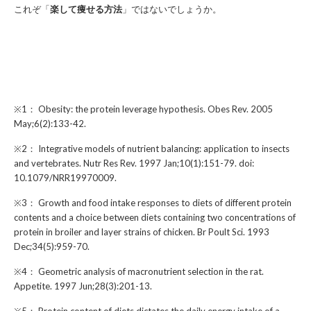
これぞ「
楽して痩せる方法
」ではないでしょうか。
※1： Obesity: the protein leverage hypothesis. Obes Rev. 2005
May;6(2):133-42.
※2： Integrative models of nutrient balancing: application to insects
and vertebrates. Nutr Res Rev. 1997 Jan;10(1):151-79. doi:
10.1079/NRR19970009.
※3： Growth and food intake responses to diets of different protein
contents and a choice between diets containing two concentrations of
protein in broiler and layer strains of chicken. Br Poult Sci. 1993
Dec;34(5):959-70.
※4： Geometric analysis of macronutrient selection in the rat.
Appetite. 1997 Jun;28(3):201-13.