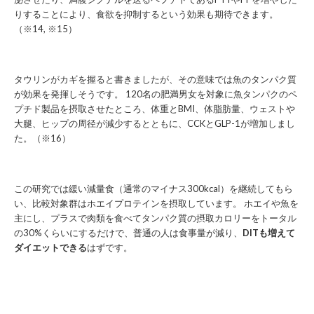
りすることにより、食欲を抑制するという効果も期待できます。
（※14, ※15）
タウリンがカギを握ると書きましたが、その意味では魚のタンパク質
が効果を発揮しそうです。 120名の肥満男女を対象に魚タンパクのペ
プチド製品を摂取させたところ、体重とBMI、体脂肪量、ウェストや
大腿、ヒップの周径が減少するとともに、CCKとGLP-1が増加しまし
た。（※16）
この研究では緩い減量食（通常のマイナス300kcal）を継続してもら
い、比較対象群はホエイプロテインを摂取しています。 ホエイや魚を
主にし、プラスで肉類を食べてタンパク質の摂取カロリーをトータル
の30%くらいにするだけで、普通の人は食事量が減り、
DITも増えて
ダイエットできる
はずです。