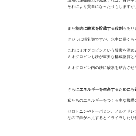
血液の運搬能力が減退すれば、身体中
それにより貧血になったりもしますが
また
筋肉に酸素を貯蔵する役割
もあり
クジラは哺乳類ですが、水中に長くも
これはミオグロビンという酸素を溜め
ミオグロビンも鉄が重要な構成物質と
ミオグロビン内の鉄に酸素を結合させ
さらに
エネルギーを生産するためにも
私たちのエネルギーをつくる主な機構
セロトニンやドーパミン、ノルアドレ
なので鉄が不足するとイライラしたり