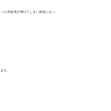
あった赤血球が壊れてしまい貧血になっ
ります。