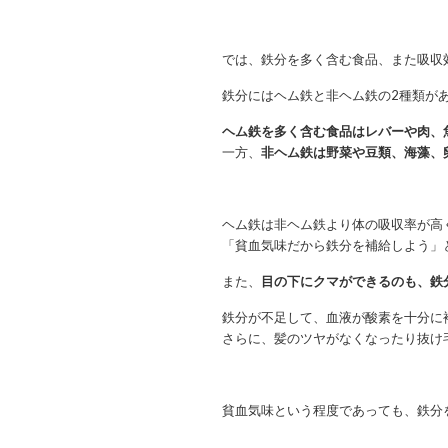
では、鉄分を多く含む食品、また吸収
鉄分にはヘム鉄と非ヘム鉄の2種類が
ヘム鉄を多く含む食品はレバーや肉、
一方、
非ヘム鉄は野菜や豆類、海藻、
ヘム鉄は非ヘム鉄より体の吸収率が高
「貧血気味だから鉄分を補給しよう」
また、
目の下にクマができるのも、鉄
鉄分が不足して、血液が酸素を十分に
さらに、髪のツヤがなくなったり抜け
貧血気味という程度であっても、鉄分