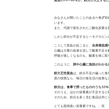
貧血の70～80％が、鉄分が欠乏する
みなさんが聞いたことのある
ヘモグロ
います。
また、代謝で産生された二酸化炭素を
しかし鉄分が不足するとヘモグロビン
こうして貧血が起こると、
全身倦怠感
心臓は大量の血液を流して酸素不足を
呼吸が激しくなるのも、酸素を体に取
このように、
肺や心臓に負担がかかる
鉄欠乏性貧血
は、鉄分不足の偏った食
度の状態なら、毎日の食生活の改善な
鉄分は、食事で摂ったもののうち10
そのうえ、ほかの栄養素が不足すると
そのため、鉄分を多く含む食品以外に
とても面倒臭い栄養素ですね。。笑