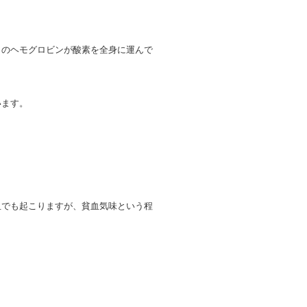
このヘモグロビンが酸素を全身に運んで
います。
血でも起こりますが、貧血気味という程
。