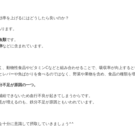
効率を上げるにはどうしたら良いのか？
あります。
魚類
です。
卵
などに含まれています。
く、動物性食品やビタミンCなどと組み合わせることで、吸収率が向上すると
とレバーや魚ばかりを食べるのではなく、野菜や果物を含め、食品の種類を
分不足が原因の一つ。
補給できないため血行不良が起きてしまうからです。
毛が増えるのも、鉄分不足が原因ともいわれています。
を十分に意識して摂取していきましょう^^