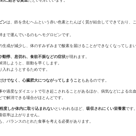
ために起きる貧血
だといわれています。
ビン
は、鉄を含むヘムという赤い色素とたんぱく質が結合してできており、
肺まで運んでいるのもヘモグロビンです。
の生成が減少し、体のすみずみまで酸素を届けることができなくなってしま
や動悸、息切れ、食欲不振などの症状
が現れます。
解消しようと、鼓動を早くします。
り入れようとするためです。
だけでなく、心臓肥大につながってしまうこと
もあるのです。
事や過度なダイエットで引き起こされることがあるほか、病気などによる出
どで解消できる場合がほとんどです。
％程度しか体内に取り込まれない
といわれるほど、
吸収されにくい栄養素
です
吸収率は上がりません。
も、バランスのとれた食事を考える必要があります。