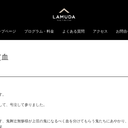
ップページ
プログラム・料金
よくある質問
アクセス
お問合
貧血
す。
して、号泣して参りました。
す、鬼舞辻無惨様が上弦の鬼になるべく血を分けてもらう鬼たちにあやかり
笑