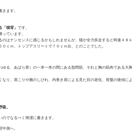
書きます。
る「猫背」
です。
勝っています。
るのはナンセンスに感じるかもしれませんが、猫が全力疾走すると時速４８
５０ｃｍ、トップアスリートで７０ｃｍ台、とのことでした。
わゆる、あばら骨）の一本一本の間にある肋間筋、それと胸の筋肉である大
くなり、肩こりや腕のしびれ、内巻き肩による見た目の老化、骨盤の後傾に
呼吸。
いのでなるべく簡潔に書きます。
背中側へ。