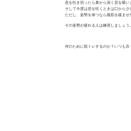
息を吐き切ったら鼻から深く息を吸い
そして今度は息を吐くときは口から少
ただし、姿勢を保つなら腹筋を緩ませ
その姿勢が疲れる人は練習しましょう
何のために筋トレするのか？いつも言