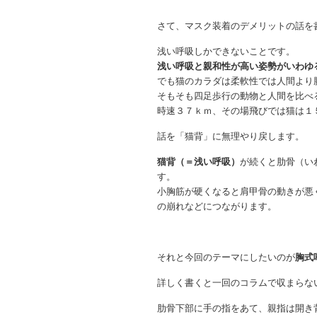
さて、マスク装着のデメリットの話を
浅い呼吸しかできないことです。
浅い呼吸と親和性が高い姿勢がいわゆ
でも猫のカラダは柔軟性では人間より
そもそも四足歩行の動物と人間を比べ
時速３７ｋｍ、その場飛びでは猫は１
話を「猫背」に無理やり戻します。
猫背（＝浅い呼吸）
が続くと肋骨（い
す。
小胸筋が硬くなると肩甲骨の動きが悪
の崩れなどにつながります。
それと今回のテーマにしたいのが
胸式
詳しく書くと一回のコラムで収まらな
肋骨下部に手の指をあて、親指は開き