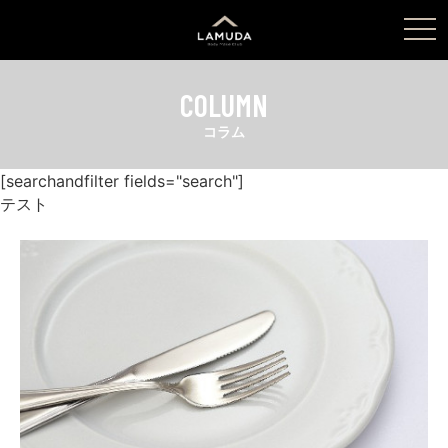
tog
nav
COLUMN
コラム
[searchandfilter fields="search"]
テスト